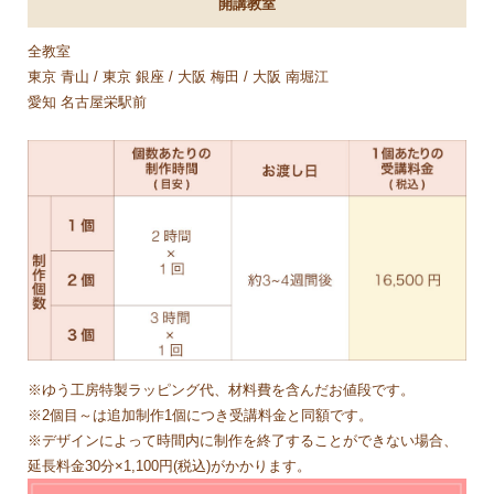
開講教室
全教室
東京 青山 / 東京 銀座 / 大阪 梅田 / 大阪 南堀江
愛知 名古屋栄駅前
※ゆう工房特製ラッピング代、材料費を含んだお値段です。
※2個目～は追加制作1個につき受講料金と同額です。
※デザインによって時間内に制作を終了することができない場合、
延長料金30分×1,100円(税込)がかかります。