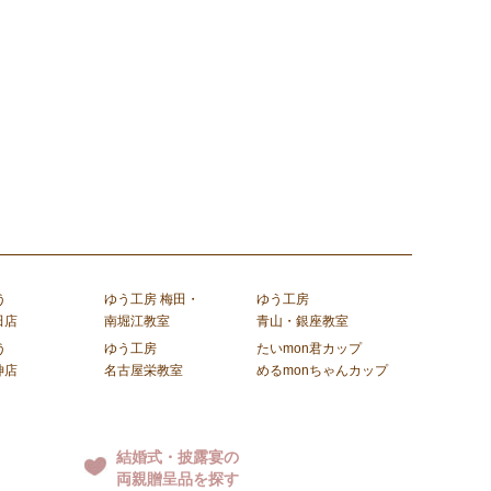
う
ゆう工房 梅田・
ゆう工房
田店
南堀江教室
青山・銀座教室
う
ゆう工房
たいmon君カップ
神店
名古屋栄教室
めるmonちゃんカップ
結婚式・披露宴の
両親贈呈品を探す