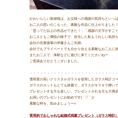
かわいらしい新婦様は、お父様への感謝の気持ちといっ
お二人の思いのこもった、素敵な作品に仕上がりました
「思ってた以上の作品ができた！」「感謝の文字がすご
お二人ともご満悦の様子で、担当した私もうれしい気持ちになり
会社の先輩後輩の伊藤さんご夫婦♩
会社でもプライベートでも分かり合える素敵なお二人に担当
またお二人で、体験などに遊びに来てくださいねー
ご受講ありがとうございました。
・・・・・・・・・・・・・・・・・・・・・・・・・
透明度の高いクリスタルガラスを使用したガラス時計コ
ガラスのカットもとても綺麗で、ガラスがキラキラ輝いて
プレゼントする方も楽しい、プレゼントされる方も大満
お祝いのプレゼントにお勧めです( ´ ▽ ` )ﾉ
素敵な時を、刻みましょうー⭐︎
実用的でおしゃれな結婚式両親プレゼント（ガラス時計