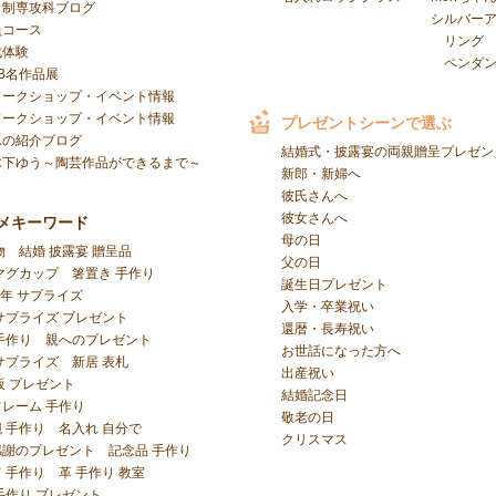
日制専攻科ブログ
シルバー
員コース
リング
成体験
ペンダ
B名作品展
ワークショップ・イベント情報
ワークショップ・イベント情報
プレゼントシーンで選ぶ
んの紹介ブログ
結婚式・披露宴の両親贈呈プレゼン
木下ゆう～陶芸作品ができるまで～
新郎・新婦へ
彼氏さんへ
彼女さんへ
メキーワード
母の日
物
結婚 披露宴 贈呈品
父の日
マグカップ
箸置き 手作り
誕生日プレゼント
周年 サプライズ
入学・卒業祝い
サプライズ プレゼント
還暦・長寿祝い
手作り
親へのプレゼント
お世話になった方へ
サプライズ
新居 表札
出産祝い
販 プレゼント
結婚記念日
レーム 手作り
敬老の日
 手作り
名入れ 自分で
クリスマス
感謝のプレゼント
記念品 手作り
 手作り
革 手作り 教室
手作り プレゼント