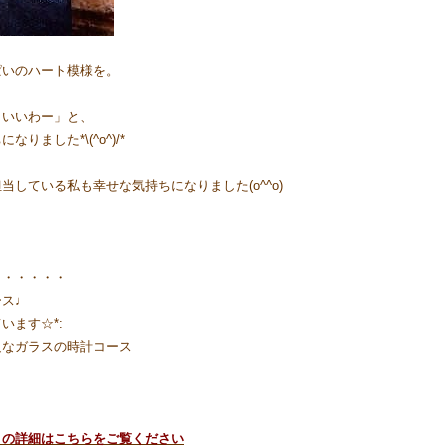
ぱいのハート模様を。
！
くいいわー」と、
ました*\(^o^)/*
している私も幸せな気持ちになりました(o^^o)
・・・・・・
ース♩
います☆*:
足なガラスの時計コース
）の詳細はこちらをご覧ください