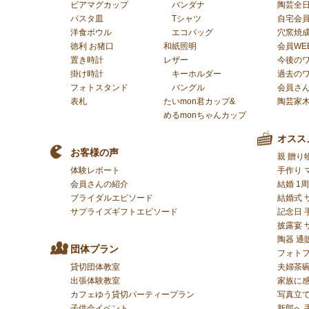
ビアマグカップ
バンダナ
陶芸全
パスタ皿
Tシャツ
自宅会
洋食ボウル
エコバッグ
穴窯焼
徳利 お猪口
和紙照明
会員WE
置き時計
レザー
今後の
掛け時計
キーホルダー
過去の
フォトスタンド
バングル
会員さ
表札
たいmon君カップ&
陶芸家
めるmonちゃんカップ
オスス
お客様の声
親 贈り
体験レポート
手作り 
会員さんの紹介
結婚 1
ブライダルエピソード
結婚式 
サプライズギフトエピソード
記念日 
披露宴 
陶器 通
団体プラン
フォトフ
貸切団体教室
夫婦茶碗
出張体験教室
家族に
カフェゆう貸切パーティープラン
写真立て
子供会イベント
新郎へ 