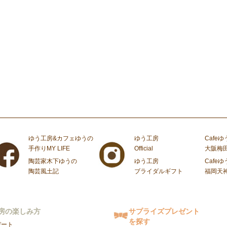
ゆう工房&カフェゆうの
ゆう工房
Cafeゆ
手作りMY LIFE
Official
大阪梅
陶芸家木下ゆうの
ゆう工房
Cafeゆ
陶芸風土記
ブライダルギフト
福岡天
房の楽しみ方
サプライズプレゼント
を探す
デート