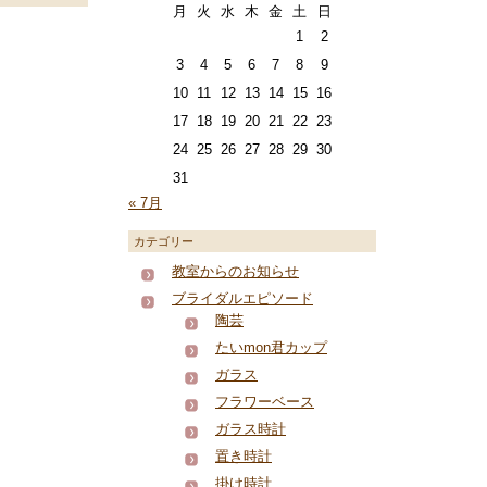
月
火
水
木
金
土
日
1
2
3
4
5
6
7
8
9
10
11
12
13
14
15
16
17
18
19
20
21
22
23
24
25
26
27
28
29
30
31
« 7月
カテゴリー
教室からのお知らせ
ブライダルエピソード
陶芸
たいmon君カップ
ガラス
フラワーベース
ガラス時計
置き時計
掛け時計