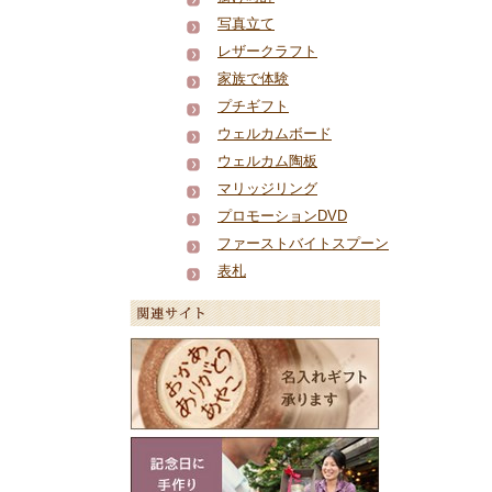
写真立て
レザークラフト
家族で体験
プチギフト
ウェルカムボード
ウェルカム陶板
マリッジリング
プロモーションDVD
ファーストバイトスプーン
表札