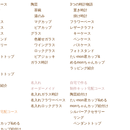
ベース
陶芸
3つの時計物語
計
茶碗
置き時計
湯のみ
掛け時計
ース
マグカップ
フラワーベース
ース
ビアカップ
レザークラフト
ース
グラス
キーケース
タンド
色被せガラス
ペンケース
サリー
ワイングラス
パスケース
ロックグラス
フォトスタンド
ントトップ
ビアジョッキ
たいmon君カップ&
ガラス時計
めるmonちゃんカップ
チ
ラッピング紹介
ントトップ
ト
名入れ
自宅で作る
グ紹介
オーダーメイド
制作キット宅配コース
名入れガラス時計
陶芸絵付け
名入れフラワーベース
たいmon君カップ&める
る
名入れロックグラス
monちゃんカップ絵付け
ト宅配コース
シルバーアクセサリー
け
リング
君カップ&める
ペンダントトップ
んカップ絵付け