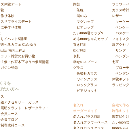
イズ体験デート
陶芸
フラワー
体験
茶碗
ガラス時
手作り体験
湯のみ
レザー
マスサプライズデート
マグカップ
キーケ
日に手作り体験
ビアカップ
ペンケ
室
たいmon君カップ&
パスケ
くりイベント&講座
めるmonちゃんカップ
フォトス
選べるカフェ Cafeゆう
置き時計
銀アクセ
梅田店
福岡天神店
掛け時計
リング
クラフト雑貨のお買い物
表札
ペンダ
房主催・作家木下ゆうの個展情報
幸せのスプーン
七宝
マガジン登録
グラス
ブロー
色被せガラス
ペンダ
ワイングラス
体験ギフ
くりを
ロックグラス
ラッピン
びたい方へ
ビアジョッキ
ース
銀アクセサリー
ガラス
名入れ
自宅で作
照明クラフト
レザークラフト
オーダーメイド
制作キッ
科会員コース
名入れガラス時計
陶芸絵付
科会員ブログ
名入れフラワーベース
たいmon
日制専攻科コース
名入れロックグラス
monちゃ