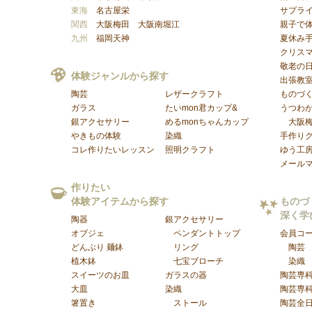
東海
名古屋栄
サプラ
関西
大阪梅田
大阪南堀江
親子で
九州
福岡天神
夏休み
クリス
敬老の
体験ジャンルから探す
出張教
陶芸
レザークラフト
ものづ
ガラス
たいmon君カップ&
うつわが
銀アクセサリー
めるmonちゃんカップ
大阪
やきもの体験
染織
手作り
コレ作りたいレッスン
照明クラフト
ゆう工
メール
作りたい
体験アイテムから探す
ものづ
深く学
陶器
銀アクセサリー
オブジェ
ペンダントトップ
会員コ
どんぶり 麺鉢
リング
陶芸
植木鉢
七宝ブローチ
染織
スイーツのお皿
ガラスの器
陶芸専
大皿
染織
陶芸専
箸置き
ストール
陶芸全