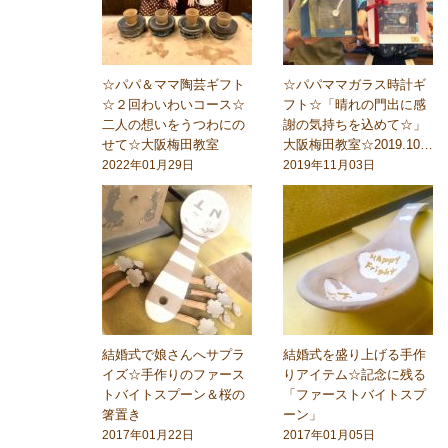
☆パパ＆ママ陶芸ギフト
☆パパママガラス時計ギ
☆２回わいわいコース☆
フト☆「晴れの門出に感
二人の想いをうつわにの
謝の気持ちを込めて☆」
せて☆大阪梅田教室
大阪梅田教室☆2019.10…
2022年01月29日
2019年11月03日
結婚式で娘さんへサプラ
結婚式を盛り上げる手作
イズ☆手作りのファース
りアイテム☆記念に残る
トバイトスプーン＆桜の
「ファーストバイトスプ
箸置き
ーン」
2017年01月22日
2017年01月05日