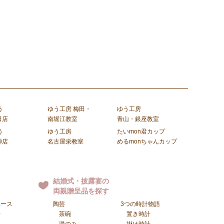
う
ゆう工房 梅田・
ゆう工房
田店
南堀江教室
青山・銀座教室
う
ゆう工房
たいmon君カップ
神店
名古屋栄教室
めるmonちゃんカップ
結婚式・披露宴の
両親贈呈品を探す
ベース
陶芸
3つの時計物語
計
茶碗
置き時計