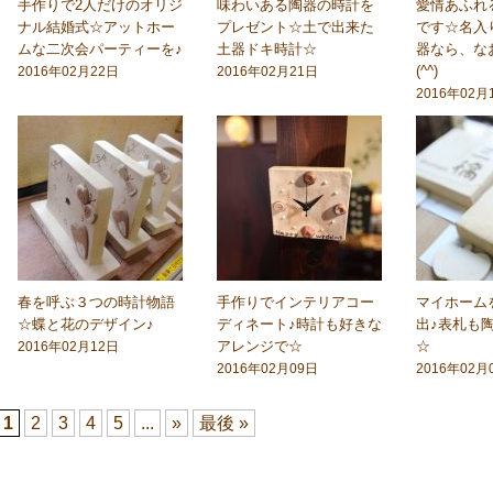
手作りで2人だけのオリジ
味わいある陶器の時計を
愛情あふれ
ナル結婚式☆アットホー
プレゼント☆土で出来た
です☆名入
ムな二次会パーティーを♪
土器ドキ時計☆
器なら、な
(^^)
2016年02月22日
2016年02月21日
2016年02月
春を呼ぶ３つの時計物語
手作りでインテリアコー
マイホーム
☆蝶と花のデザイン♪
ディネート♪時計も好きな
出♪表札も
アレンジで☆
☆
2016年02月12日
2016年02月09日
2016年02月
1
2
3
4
5
...
»
最後 »