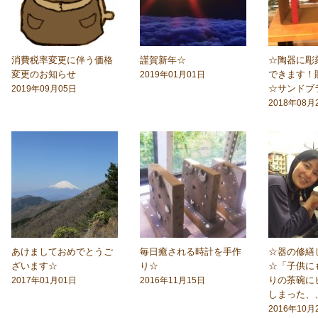
消費税率変更に伴う価格
謹賀新年☆
☆陶器に彫
変更のお知らせ
できます！
2019年01月01日
☆サンドブ
2019年09月05日
2018年08月
あけましておめでとうご
毎日癒される時計を手作
☆器の修繕
ざいます☆
り☆
☆「子供に
りの茶碗に
2017年01月01日
2016年11月15日
しまった、
2016年10月