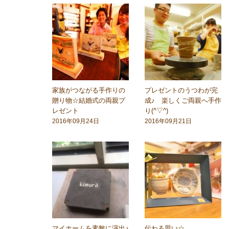
家族がつながる手作りの
プレゼントのうつわが完
贈り物☆結婚式の両親プ
成♪ 楽しくご両親へ手作
レゼント
り(^▽^)
2016年09月24日
2016年09月21日
マイホームを素敵に演出♪
伝わる思い☆