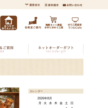
カレンダー
2026年8月
月
火
水
木
金
土
日