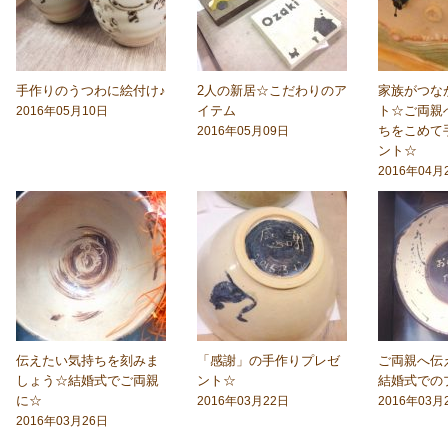
手作りのうつわに絵付け♪
2人の新居☆こだわりのア
家族がつな
イテム
ト☆ご両親
2016年05月10日
ちをこめて
2016年05月09日
ント☆
2016年04月
伝えたい気持ちを刻みま
「感謝」の手作りプレゼ
ご両親へ伝
しょう☆結婚式でご両親
ント☆
結婚式での
に☆
2016年03月22日
2016年03月
2016年03月26日