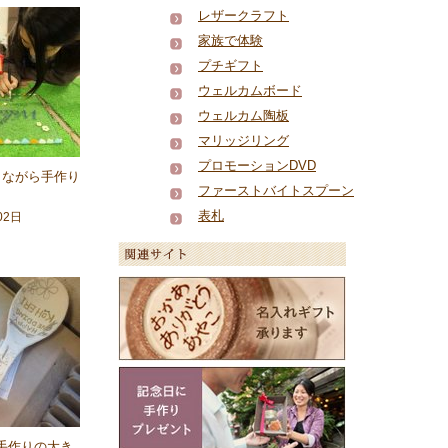
レザークラフト
家族で体験
プチギフト
ウェルカムボード
ウェルカム陶板
マリッジリング
プロモーションDVD
しながら手作り
ファーストバイトスプーン
表札
02日
手作りの大き