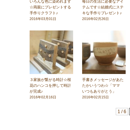
いろんな色に染めれます
毎日の生活に必要なアイ
☆両親にプレゼントする
テムです☆結婚式にステ
手作りクラフト♪
キな手作りプレゼント♪
2016年03月01日
2016年02月26日
３家族が繋がる時計☆桜
手書きメッセージがあた
花のハンコを押して時計
たかいうつわ☆「ママ
が完成♪
いつもありがとう」
2016年02月16日
2016年02月15日
1 / 6