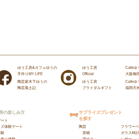
ゆう工房&カフェゆうの
ゆう工房
Cafeゆ
手作りMY LIFE
Official
大阪梅
陶芸家木下ゆうの
ゆう工房
Cafeゆ
陶芸風土記
ブライダルギフト
福岡天
房の楽しみ方
サプライズプレゼント
を探す
デート
イズ体験デート
陶芸
フラワー
体験
茶碗
ガラス時