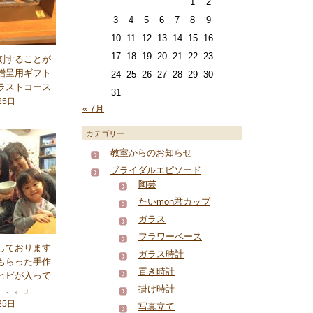
1
2
3
4
5
6
7
8
9
10
11
12
13
14
15
16
17
18
19
20
21
22
23
刻することが
贈呈用ギフト
24
25
26
27
28
29
30
ラストコース
31
25日
« 7月
カテゴリー
教室からのお知らせ
ブライダルエピソード
陶芸
たいmon君カップ
ガラス
フラワーベース
しております
ガラス時計
もらった手作
置き時計
ヒビが入って
掛け時計
、、。」
25日
写真立て