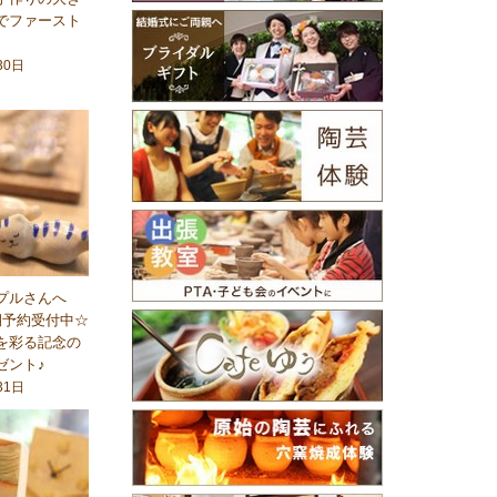
でファースト
30日
プルさんへ
期予約受付中☆
を彩る記念の
ゼント♪
31日