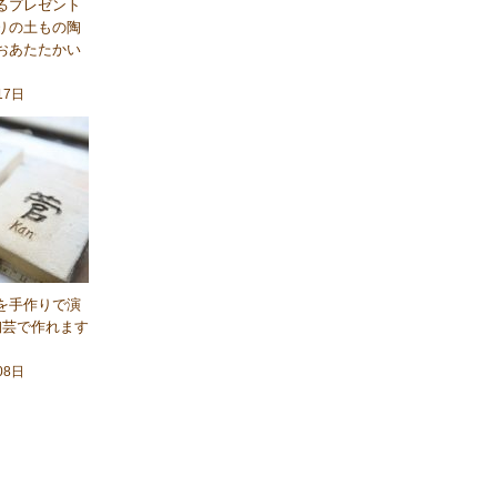
るプレゼント
りの土もの陶
おあたたかい
17日
を手作りで演
陶芸で作れます
08日