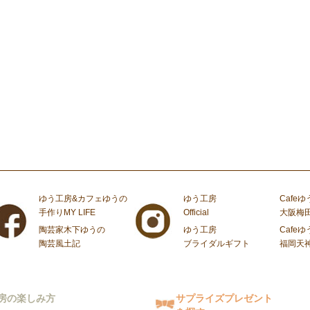
ゆう工房&カフェゆうの
ゆう工房
Cafeゆ
手作りMY LIFE
Official
大阪梅
陶芸家木下ゆうの
ゆう工房
Cafeゆ
陶芸風土記
ブライダルギフト
福岡天
房の楽しみ方
サプライズプレゼント