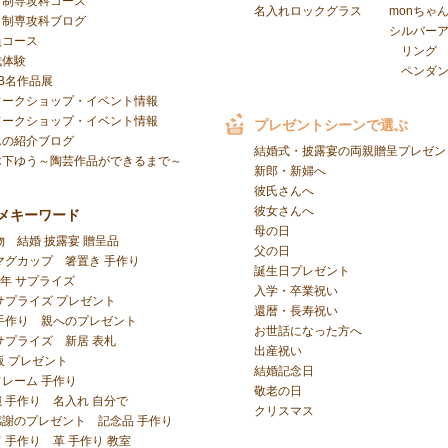
日制専攻科コース
名入れロックグラス
monちゃ
日制専攻科ブログ
シルバー
員コース
リング
成体験
ペンダ
B名作品展
ワークショップ・イベント情報
ワークショップ・イベント情報
プレゼントシーンで選ぶ
んの紹介ブログ
結婚式・披露宴の両親贈呈プレゼン
木下ゆう～陶芸作品ができるまで～
新郎・新婦へ
彼氏さんへ
彼女さんへ
メキーワード
母の日
物
結婚 披露宴 贈呈品
父の日
マグカップ
箸置き 手作り
誕生日プレゼント
周年 サプライズ
入学・卒業祝い
サプライズ プレゼント
還暦・長寿祝い
手作り
親へのプレゼント
お世話になった方へ
サプライズ
新居 表札
出産祝い
販 プレゼント
結婚記念日
レーム 手作り
敬老の日
 手作り
名入れ 自分で
クリスマス
感謝のプレゼント
記念品 手作り
 手作り
革 手作り 教室