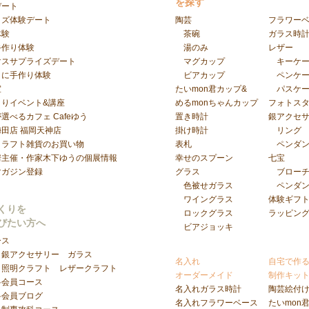
を探す
デート
イズ体験デート
陶芸
フラワー
体験
茶碗
ガラス時
手作り体験
湯のみ
レザー
マスサプライズデート
マグカップ
キーケ
日に手作り体験
ビアカップ
ペンケ
室
たいmon君カップ&
パスケ
くりイベント&講座
めるmonちゃんカップ
フォトス
選べるカフェ Cafeゆう
置き時計
銀アクセ
梅田店
福岡天神店
掛け時計
リング
クラフト雑貨のお買い物
表札
ペンダ
房主催・作家木下ゆうの個展情報
幸せのスプーン
七宝
マガジン登録
グラス
ブロー
色被せガラス
ペンダ
ワイングラス
体験ギフ
くりを
ロックグラス
ラッピン
びたい方へ
ビアジョッキ
ース
銀アクセサリー
ガラス
名入れ
自宅で作
照明クラフト
レザークラフト
オーダーメイド
制作キッ
科会員コース
名入れガラス時計
陶芸絵付
科会員ブログ
名入れフラワーベース
たいmon