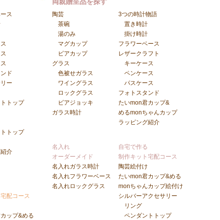
両親贈呈品を探す
ベース
陶芸
3つの時計物語
計
茶碗
置き時計
湯のみ
掛け時計
ース
マグカップ
フラワーベース
ース
ビアカップ
レザークラフト
ース
グラス
キーケース
タンド
色被せガラス
ペンケース
サリー
ワイングラス
パスケース
ロックグラス
フォトスタンド
ントトップ
ビアジョッキ
たいmon君カップ&
ガラス時計
めるmonちゃんカップ
チ
ラッピング紹介
ントトップ
ト
名入れ
自宅で作る
グ紹介
オーダーメイド
制作キット宅配コース
名入れガラス時計
陶芸絵付け
名入れフラワーベース
たいmon君カップ&める
る
名入れロックグラス
monちゃんカップ絵付け
ト宅配コース
シルバーアクセサリー
け
リング
君カップ&める
ペンダントトップ