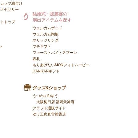
んカップ絵付け
アクセサリー
結婚式・披露宴の
演出アイテムを探す
ントトップ
ウェルカムボード
ウェルカム陶板
マリッジリング
ト
プチギフト
ファーストバイトスプーン
表札
もりあげたいMONフォトムービー
DANRANギフト
グッズ&ショップ
うつわcafeゆう
大阪梅田店
福岡天神店
クラフト通販サイト
ゆう工房直営雑貨店