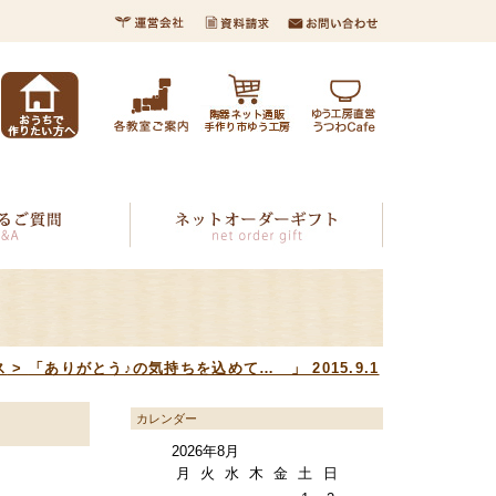
ス
>
「ありがとう♪の気持ちを込めて… 」 2015.9.1
カレンダー
2026年8月
月
火
水
木
金
土
日