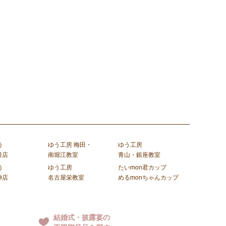
う
ゆう工房 梅田・
ゆう工房
田店
南堀江教室
青山・銀座教室
う
ゆう工房
たいmon君カップ
神店
名古屋栄教室
めるmonちゃんカップ
結婚式・披露宴の