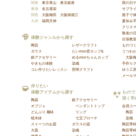
関東
東京青山
東京銀座
雨の日
東海
名古屋栄
サプラ
関西
大阪梅田
大阪南堀江
親子で
九州
福岡天神
夏休み
クリス
敬老の
体験ジャンルから探す
出張教
陶芸
レザークラフト
ものづ
ガラス
たいmon君カップ&
うつわが
銀アクセサリー
めるmonちゃんカップ
大阪
やきもの体験
染織
手作り
コレ作りたいレッスン
照明クラフト
ゆう工
メール
作りたい
体験アイテムから探す
ものづ
深く学
陶器
銀アクセサリー
オブジェ
ペンダントトップ
会員コ
どんぶり 麺鉢
リング
陶芸
植木鉢
七宝ブローチ
染織
スイーツのお皿
ガラスの器
陶芸専
大皿
染織
陶芸専