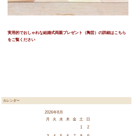
実用的でおしゃれな結婚式両親プレゼント（陶芸）の詳細はこちら
をご覧ください
カレンダー
2026年8月
月
火
水
木
金
土
日
1
2
3
4
5
6
7
8
9