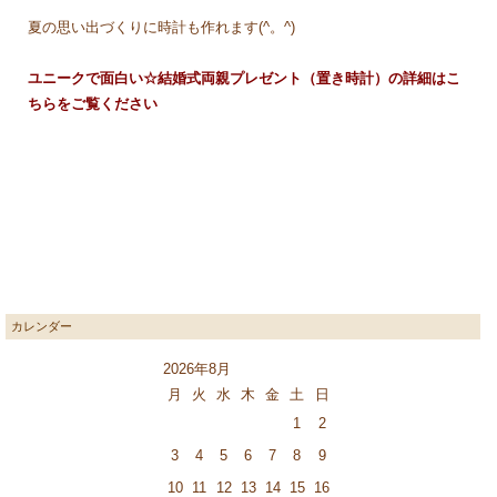
夏の思い出づくりに時計も作れます(^。^)
ユニークで面白い☆結婚式両親プレゼント（置き時計）の詳細はこ
ちらをご覧ください
カレンダー
2026年8月
月
火
水
木
金
土
日
1
2
3
4
5
6
7
8
9
10
11
12
13
14
15
16